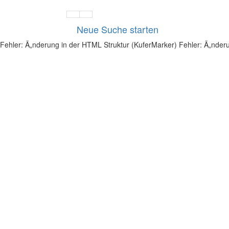
Vorherige
NÃ¤chste
Neue Suche starten
Seite
Seite
Fehler: Ã„nderung in der HTML Struktur (KuferMarker)
Fehler: Ã„nder