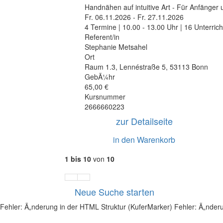
Handnähen auf intuitive Art - Für Anfänger 
Fr.
06.11.2026 -
Fr.
27.11.2026
4 Termine | 10.00 - 13.00 Uhr | 16 Unterric
Referent/in
Stephanie Metsahel
Ort
Raum 1.3
,
Lennéstraße 5
,
53113 Bonn
GebÃ¼hr
65,00 €
Kursnummer
2666660223
zur Detailseite
in den Warenkorb
1 bis 10
von
10
Vorherige
NÃ¤chste
Neue Suche starten
Seite
Seite
Fehler: Ã„nderung in der HTML Struktur (KuferMarker)
Fehler: Ã„nder