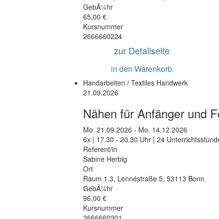
GebÃ¼hr
65,00 €
Kursnummer
2666660224
zur Detailseite
in den Warenkorb
Handarbeiten / Textiles Handwerk
21.09.2026
Nähen für Anfänger und Fo
Mo.
21.09.2026 -
Mo.
14.12.2026
6x | 17.30 - 20.30 Uhr | 24 Unterrichtsstun
Referent/in
Sabine Herbig
Ort
Raum 1.3
,
Lennéstraße 5
,
53113 Bonn
GebÃ¼hr
96,00 €
Kursnummer
2666660201