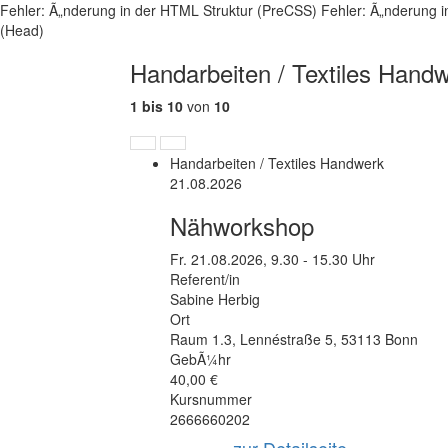
Fehler: Ã„nderung in der HTML Struktur (PreCSS)
Fehler: Ã„nderung i
(Head)
Handarbeiten / Textiles Hand
1 bis 10
von
10
Vorherige
NÃ¤chste
Handarbeiten / Textiles Handwerk
Seite
Seite
21.08.2026
Nähworkshop
Fr.
21.08.2026, 9.30 - 15.30 Uhr
Referent/in
Sabine Herbig
Ort
Raum 1.3
,
Lennéstraße 5
,
53113 Bonn
GebÃ¼hr
40,00 €
Kursnummer
2666660202