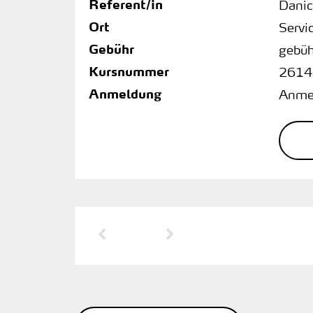
Referent/in
Danic
Ort
Servi
Gebühr
gebüh
Kursnummer
2614
Anmeldung
Anmel
Vorherige Seite
Nächste Seite