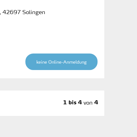
,
42697 Solingen
keine Online-Anmeldung
1 bis 4
von
4