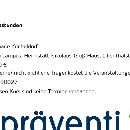
tsstunden
rie Kricheldorf
Campus, Heimstatt Nikolaus-Groß-Haus
,
Lilienthals
0 €
terne/ nichtkirchliche Träger kostet die Veranstaltun
250027
esen Kurs sind keine Termine vorhanden.