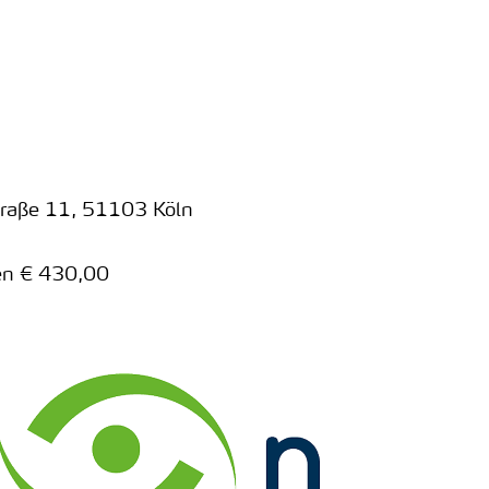
traße 11
,
51103 Köln
gen € 430,00