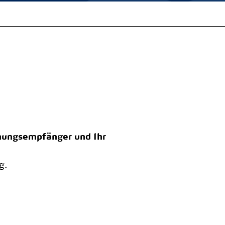
hnungsempfänger
und Ihr
g.