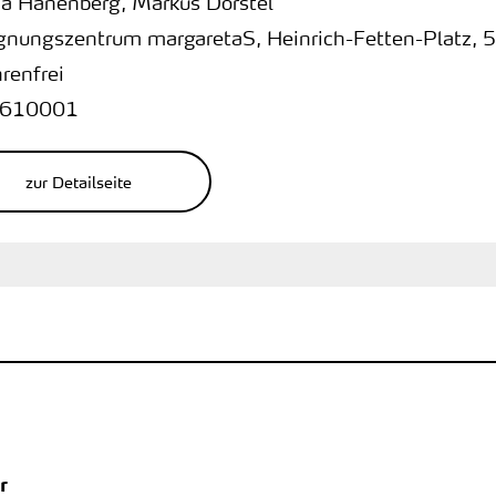
a Hanenberg, Markus Dörstel
gnungszentrum margaretaS
,
Heinrich-Fetten-Platz
,
5
renfrei
610001
zur Detailseite
r