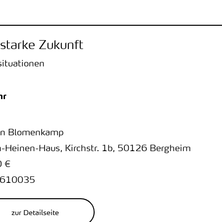
 starke Zukunft
situationen
hr
ten Blomenkamp
n-Heinen-Haus
,
Kirchstr. 1b
,
50126 Bergheim
0 €
610035
zur Detailseite