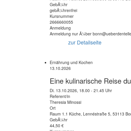
GebÃ¼hr
gebÃ¼hrenfrei
Kursnummer
2666660055
Anmeldung
Anmeldung nur Ã¼ber bonn@ueberdentelle
zur Detailseite
Ernährung und Kochen
13.10.2026
Eine kulinarische Reise du
Di.
13.10.2026, 18.00 - 21.45 Uhr
Referent/in
Theresia Minossi
Ort
Raum 1.1 Küche
,
Lennéstraße 5
,
53113 Bo
GebÃ¼hr
44,50 €