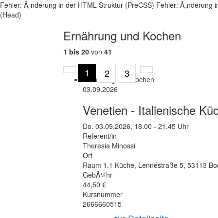
Fehler: Ã„nderung in der HTML Struktur (PreCSS)
Fehler: Ã„nderung i
(Head)
Ernährung und Kochen
1 bis 20
von
41
1
2
3
Vorherige
NÃ¤chste
Ernährung und Kochen
Seite
Seite
03.09.2026
Venetien - Italienische Kü
Do.
03.09.2026, 18.00 - 21.45 Uhr
Referent/in
Theresia Minossi
Ort
Raum 1.1 Küche
,
Lennéstraße 5
,
53113 Bo
GebÃ¼hr
44,50 €
Kursnummer
2666660515