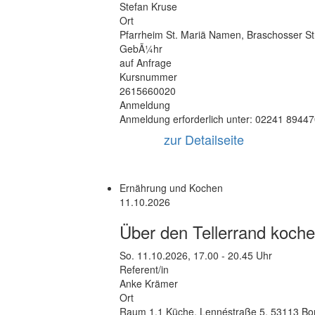
Stefan Kruse
Ort
Pfarrheim St. Mariä Namen
,
Braschosser S
GebÃ¼hr
auf Anfrage
Kursnummer
2615660020
Anmeldung
Anmeldung erforderlich unter: 02241 8944
zur Detailseite
Ernährung und Kochen
11.10.2026
Über den Tellerrand koch
So.
11.10.2026, 17.00 - 20.45 Uhr
Referent/in
Anke Krämer
Ort
Raum 1.1 Küche
,
Lennéstraße 5
,
53113 Bo