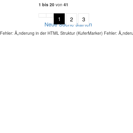
1 bis 20
von
41
1
Vorherige
NÃ¤chste
2
3
Neue Suche starten
Seite
Seite
Fehler: Ã„nderung in der HTML Struktur (KuferMarker)
Fehler: Ã„nder