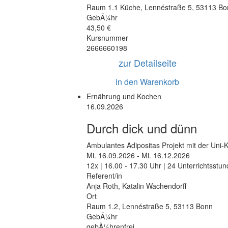
Raum 1.1 Küche
,
Lennéstraße 5
,
53113 Bo
GebÃ¼hr
43,50 €
Kursnummer
2666660198
zur Detailseite
in den Warenkorb
Ernährung und Kochen
16.09.2026
Durch dick und dünn
Ambulantes Adipositas Projekt mit der Uni-K
Mi.
16.09.2026 -
Mi.
16.12.2026
12x | 16.00 - 17.30 Uhr | 24 Unterrichtsstu
Referent/in
Anja Roth, Katalin Wachendorff
Ort
Raum 1.2
,
Lennéstraße 5
,
53113 Bonn
GebÃ¼hr
gebÃ¼hrenfrei