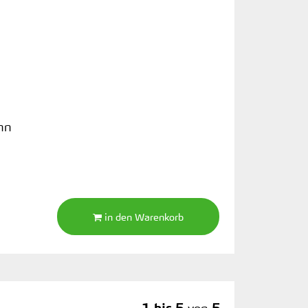
nn
in den Warenkorb
1 bis 5
von
5