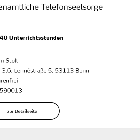
renamtliche Telefonseelsorge
140 Unterrichtsstunden
n Stoll
 3.6
,
Lennéstraße 5
,
53113 Bonn
renfrei
590013
zur Detailseite